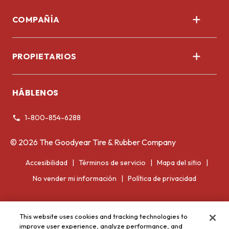
COMPAÑÍA
Nosotros
PROPIETARIOS
Corporativo
Registrar llantas
HÁBLENOS
Garantía de las llantas
1-800-854-6288
Información voluntaria de retiro del mercado
©
2026
The Goodyear Tire & Rubber Company
Accesibilidad
Términos de servicio
Mapa del sitio
No vender mi información
Política de privacidad
This website uses cookies and tracking technologies to
improve user experience, analyze performance, and