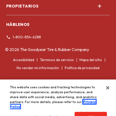
PROPIETARIOS
Corporativo
Registrar llantas
HÁBLENOS
Garantía de las llantas
1-800-854-6288
Información voluntaria de retiro del mercado
©
2026
The Goodyear Tire & Rubber Company
Accesibilidad
Términos de servicio
Mapa del sitio
No vender mi información
Política de privacidad
This website uses cookies and tracking technologies to
improve user experience, analyze performance, and
share data with social media, advertising, and analytics
partners. For more details, please refer to our
Privacy
Policy