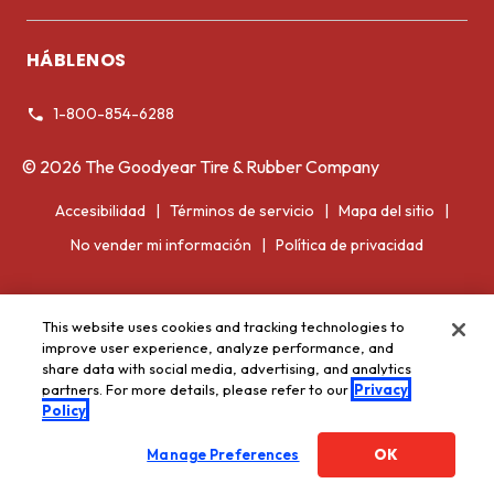
Registrar llantas
HÁBLENOS
Garantía de las llantas
1-800-854-6288
Información voluntaria de retiro del mercado
©
2026
The Goodyear Tire & Rubber Company
Accesibilidad
Términos de servicio
Mapa del sitio
No vender mi información
Política de privacidad
This website uses cookies and tracking technologies to
improve user experience, analyze performance, and
share data with social media, advertising, and analytics
partners. For more details, please refer to our
Privacy
Policy
Manage Preferences
OK